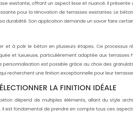
ase existante, offrant un aspect lisse et nuancé. Il présen
ressante pour la rénovation de terrasses existantes. Le béto
a durabilité. Son application demande un savoir faire certain
er et à polir le béton en plusieurs étapes. Ce processus 
stiquée et luxueuse, particulièrement adaptée aux terrasse
 La personnalisation est possible grâce au choix des granula
 qui recherchent une finition exceptionnelle pour leur terrass
LECTIONNER LA FINITION IDÉALE
n béton dépend de multiples éléments, allant du style arc
ues. Il est fondamental de prendre en compte tous ces aspects