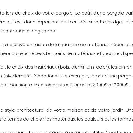
 lors du choix de votre pergola. Le coût d’une pergola varie 
errain. Il est donc important de bien définir votre budget et
d’entretien à long terme.
 plus élevé en raison de la quantité de matériaux nécessair
chère car elle nécessite moins de matériaux et peut se dispe
a : le choix des matériaux (bois, aluminium, acier), les dimens
ain (nivellement, fondations). Par exemple, le prix d’une pe
e dimensions similaires peut coûter entre 3000€ et 7000€.
e style architectural de votre maison et de votre jardin. Un
le temps de choisir les matériaux, les couleurs et les formes
té de design et peut s’intégrer à différents styles (moderne, r