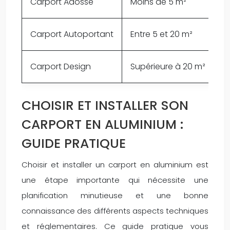
Carport Adossé
Moins de 5 m²
A
Carport Autoportant
Entre 5 et 20 m²
D
Carport Design
Supérieure à 20 m²
P
CHOISIR ET INSTALLER SON
CARPORT EN ALUMINIUM :
GUIDE PRATIQUE
Choisir et installer un carport en aluminium est
une étape importante qui nécessite une
planification minutieuse et une bonne
connaissance des différents aspects techniques
et réglementaires. Ce guide pratique vous