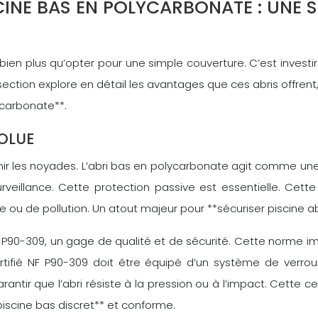
SCINE BAS EN POLYCARBONATE : UNE 
bien plus qu’opter pour une simple couverture. C’est investi
e section explore en détail les avantages que ces abris offren
lycarbonate**.
SOLUE
enir les noyades. L’abri bas en polycarbonate agit comme une
eillance. Cette protection passive est essentielle. Cett
me ou de pollution. Un atout majeur pour **sécuriser piscine ab
F P90-309, un gage de qualité et de sécurité. Cette norme 
certifié NF P90-309 doit être équipé d’un système de verro
ntir que l’abri résiste à la pression ou à l’impact. Cette cer
 piscine bas discret** et conforme.