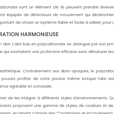
rbonate sont un élément clé. Ils peuvent prendre diverses 
ont équipés de détecteurs de mouvement qui déclenchen
portant de choisir un système fiable et facile à utiliser, pour
ÉGRATION HARMONIEUSE
n abri. L’abri bas en polycarbonate se distingue par son profi
eux qui souhaitent une protection efficace sans dénaturer le
thétique. Contrairement aux abris opaques, le polycarbona
s pouvez profiter de votre piscine même lorsque l’abri est
nce agréable et conviviale.
t de les intégrer à différents styles d’environnements. Q
ricants proposent une gamme de styles, de couleurs et de f
aitement, en tenant compte des **avantages et inconvénients a