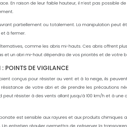
e. En raison de leur faible hauteur, il n’est pas possible de
rement.
l’ouvrant partiellement ou totalement. La manipulation peut ê
 et à fermer.
lternatives, comme les abris mi-hauts. Ces abris offrent plus
as et un abri mi-haut dépendra de vos priorités et de votre 
N : POINTS DE VIGILANCE
s soient conçus pour résister au vent et à la neige, ils pe
de résistance de votre abri et de prendre les précautions
 peut résister à des vents allant jusqu’à 100 km/h et à une
onate est sensible aux rayures et aux produits chimiques agr
Un entretien régulier permettra de préserver la transparen