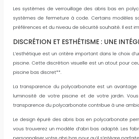
Les systèmes de verrouillage des abris bas en polyca
systèmes de fermeture à code. Certains modèles s
préférences et du niveau de sécurité souhaité. Il est im
DISCRÉTION ET ESTHÉTISME : UNE INT
L’esthétique est un critère important dans le choix d’u
piscine. Cette discrétion visuelle est un atout pour c
piscine bas discret**.
La transparence du polycarbonate est un avantage es
luminosité de votre piscine et de votre jardin. Vou
transparence du polycarbonate contribue à une ambia
Le design épuré des abris bas en polycarbonate perme
vous trouverez un modèle d’abri bas adapté. Les fab
personnaliser votre abri bas pour qu’il s’intègre parf